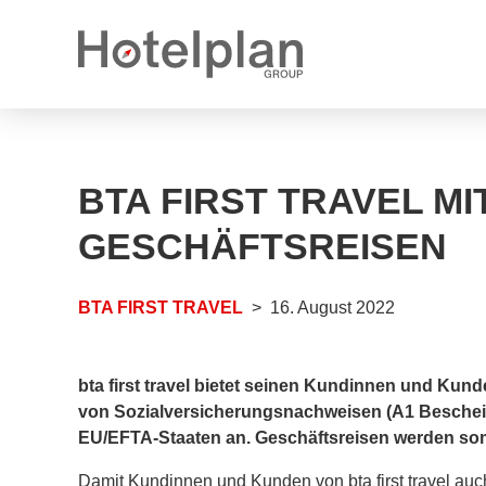
Medienmitteilungen
Karrieremöglichkeiten
BTA FIRST TRAVEL M
Jahresberichte
Offene Stellen
GESCHÄFTSREISEN
Logos
Offene Lehrstellen
BTA FIRST TRAVEL
16. August 2022
bta first travel bietet seinen Kundinnen und Kun
von Sozialversicherungsnachweisen (A1 Beschei
EU/EFTA-Staaten an. Geschäftsreisen werden somi
Damit Kundinnen und Kunden von bta first travel auch