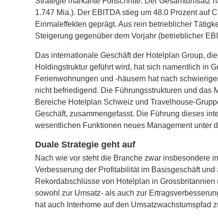
Strategie markante Fortschritte. Der Gesamtumsatz 
1.747 Mia.). Der EBITDA stieg um 48.0 Prozent auf CH
Einmaleffekten geprägt. Aus rein betrieblicher Tätigk
Steigerung gegenüber dem Vorjahr (betrieblicher EB
Das internationale Geschäft der Hotelplan Group, die
Holdingstruktur geführt wird, hat sich namentlich in G
Ferienwohnungen und -häusern hat nach schwierigen 
nicht be­friedigend. Die Führungsstrukturen und das
Bereiche Hotelplan Schweiz und Travelhouse-Gruppe 
Geschäft, zusammen­gefasst. Die Führung dieses inte
wesentlichen Funktionen neues Management unter d
Duale Strategie geht auf
Nach wie vor steht die Branche zwar insbesondere i
Verbesserung der Profitabilität im Basisgeschäft und 
Rekordabschlüsse von Hotelplan in Grossbritannien u
sowohl zur Umsatz- als auch zur Ertragsverbesserun
hat auch Interhome auf den Umsatzwachstumspfad z