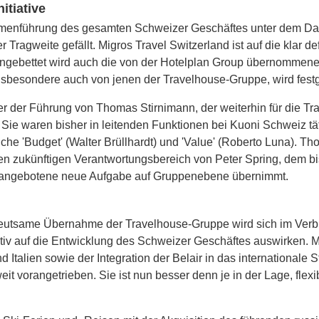
itiative
menführung des gesamten Schweizer Ge­schäftes unter dem Dach
 Tragweite gefällt. Migros Travel Switzerland ist auf die klar 
r eingebettet wird auch die von der Hotelplan Group übernommen
insbesondere auch von jenen der Travelhouse-Gruppe, wird fest
 der Führung von Thomas Stirnimann, der weiterhin für die Tra
Sie waren bisher in leitenden Funktionen bei Kuoni Schweiz t
iche 'Budget' (Walter Brüllhardt) und 'Value' (Roberto Luna). T
en zukünftigen Verantwortungsbereich von Peter Spring, dem bis
ne angebotene neue Aufgabe auf Gruppenebene übernimmt.
 bedeutsame Übernahme der Travelhouse-Gruppe wird sich im Ver
itiv auf die Entwicklung des Schweizer Geschäftes auswirken. M
Italien sowie der Integration der Belair in das internationale S
it vorangetrieben. Sie ist nun besser denn je in der Lage, fle