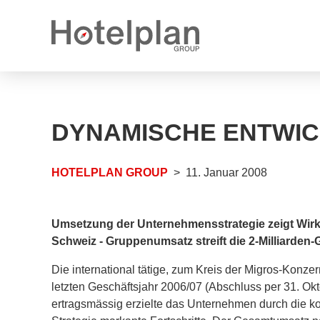
Medienmitteilungen
Karrieremöglichkeiten
DYNAMISCHE ENTWI
Jahresberichte
Offene Stellen
Logos
Offene Lehrstellen
HOTELPLAN GROUP
11. Januar 2008
Umsetzung der Unternehmensstrategie zeigt Wir
Schweiz - Gruppenumsatz streift die 2-Milliarden-
Die international tätige, zum Kreis der Migros-Konze
letzten Geschäftsjahr 2006/07 (Abschluss per 31. Ok
ertragsmässig erzielte das Un­ternehmen durch die k