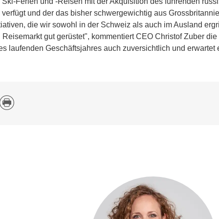
h Ski-Ferien und -Reisen mit der Akquisition des führenden rus
l verfügt und der das bisher schwergewichtig aus Grossbritannie
tiven, die wir sowohl in der Schweiz als auch im Ausland ergri
 Reisemarkt gut ge­rüstet", kommentiert CEO Christof Zuber di
es laufenden Geschäftsjahres auch zuversichtlich und erwartet