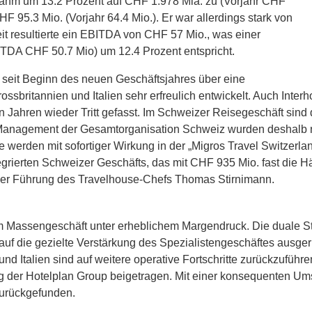
nahm um 13.2 Prozent auf CHF 1.978 Mia. zu (Vorjahr CHF
F 95.3 Mio. (Vorjahr 64.4 Mio.). Er war allerdings stark von
eit resultierte ein EBITDA von CHF 57 Mio., was einer
ITDA CHF 50.7 Mio) um 12.4 Prozent entspricht.
 seit Beginn des neuen Geschäftsjah­res über eine
rossbritannien und Ita­lien sehr erfreulich entwickelt. Auch Inter
Jahren wieder Tritt gefasst. Im Schweizer Reisegeschäft sind 
 Management der Gesamtorganisation Schweiz wurden deshalb neu
werden mit sofortiger Wirkung in der „Migros Travel Switzerla
grierten Schweizer Geschäfts, das mit CHF 935 Mio. fast die Hä
er Führung des Travelhouse-Chefs Thomas Stirnimann.
m Massengeschäft unter erheblichem Margendruck. Die duale Str
auf die gezielte Verstärkung des Spezialistengeschäftes ausgeri
nd Italien sind auf weitere operative Fortschritte zurückzufüh
g der Hotelplan Group beigetragen. Mit einer konsequenten Um
urückgefunden.