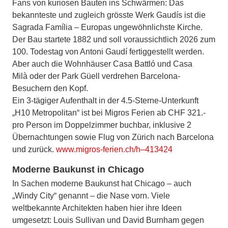
Fans von kuriosen Bauten ins Schwärmen: Das
bekannteste und zugleich grösste Werk Gaudís ist die
Sagrada Família – Europas ungewöhnlichste Kirche.
Der Bau startete 1882 und soll voraussichtlich 2026 zum
100. Todestag von Antoni Gaudí fertiggestellt werden.
Aber auch die Wohnhäuser Casa Battló und Casa
Milà oder der Park Güell verdrehen Barcelona-
Besuchern den Kopf.
Ein 3-tägiger Aufenthalt in der 4.5-Sterne-Unterkunft
„H10 Metropolitan“ ist bei Migros Ferien ab CHF 321.-
pro Person im Doppelzimmer buchbar, inklusive 2
Übernachtungen sowie Flug von Zürich nach Barcelona
und zurück.
www.migros-ferien.ch/h–413424
Moderne Baukunst in Chicago
In Sachen moderne Baukunst hat Chicago – auch
„Windy City“ genannt – die Nase vorn. Viele
weltbekannte Architekten haben hier ihre Ideen
umgesetzt: Louis Sullivan und David Burnham gegen