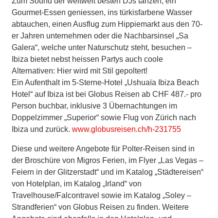
Zum Sound der weltweit besten DJs tanzen, ein
Gourmet-Essen geniessen, ins türkisfarbene Wasser
abtauchen, einen Ausflug zum Hippiemarkt aus den 70-
er Jahren unternehmen oder die Nachbarsinsel „Sa
Galera“, welche unter Naturschutz steht, besuchen –
Ibiza bietet nebst heissen Partys auch coole
Alternativen: Hier wird mit Stil gepoltert!
Ein Aufenthalt im 5-Sterne-Hotel „Ushuaïa Ibiza Beach
Hotel“ auf Ibiza ist bei Globus Reisen ab CHF 487.- pro
Person buchbar, inklusive 3 Übernachtungen im
Doppelzimmer „Superior“ sowie Flug von Zürich nach
Ibiza und zurück.
www.globusreisen.ch/h-231755
Diese und weitere Angebote für Polter-Reisen sind in
der Broschüre von Migros Ferien, im Flyer „Las Vegas –
Feiern in der Glitzerstadt“ und im Katalog „Städtereisen“
von Hotelplan, im Katalog „Irland“ von
Travelhouse/Falcontravel sowie im Katalog „Soley –
Strandferien“ von Globus Reisen zu finden. Weitere