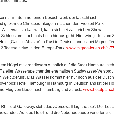
al hoch hinaus.
sei nur im Sommer einen Besuch wert, der täuscht sich:
d glitzernde Christbaumkugeln machen den Freizeit-Park
interwelt zu kalt wird, kann sich bei zahlreichen Show-
 Schlossturm nochmals hoch hinaus geht. Hier wird jeder zum 
otel „Castillo Alcazar“ in Rust in Deutschland ist bei Migros F
 Tageseintritte in den Europa-Park.
www.migros-ferien.ch/h-7
em Hügel mit grandiosem Ausblick auf die Stadt Hamburg, steh
offizieller Wasserspeicher der ehemaligen Stadtwasser-Versorgu
 Welt „gefüllt“. Das Wasser kommt hier nur noch aus der Dusch
„Mövenpick Hotel Hamburg“ in Hamburg in Deutschland ist bei H
ie Flug von Basel nach Hamburg und zurück.
www.hotelplan.c
Rhins of Galloway, steht das „Corsewall Lighthouse“. Der Leucht
gewandelt. Auf das Hotel- und die Nebengebäude verteilen si