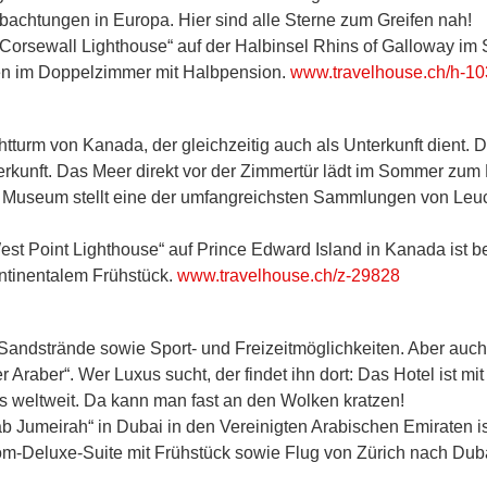
eobachtungen in Europa. Hier sind alle Sterne zum Greifen nah!
t „Corsewall Lighthouse“ auf der Halbinsel Rhins of Galloway i
gen im Doppelzimmer mit Halbpension.
www.travelhouse.ch/h-1
uchtturm von Kanada, der gleichzeitig auch als Unterkunft dien
rkunft. Das Meer direkt vor der Zimmertür lädt im Sommer zum
Museum stellt eine der umfangreichsten Sammlungen von Leuc
„West Point Lighthouse“ auf Prince Edward Island in Kanada ist
ntinentalem Frühstück.
www.travelhouse.ch/z-29828
 Sandstrände sowie Sport- und Freizeitmöglichkeiten. Aber auch
r Araber“. Wer Luxus sucht, der findet ihn dort: Das Hotel ist 
ls weltweit. Da kann man fast an den Wolken kratzen!
Arab Jumeirah“ in Dubai in den Vereinigten Arabischen Emiraten
om-Deluxe-Suite mit Frühstück sowie Flug von Zürich nach Dub