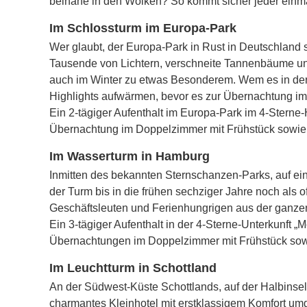
beinahe in den Wolken? So kommt sicher jeder einm
Im Schlossturm im Europa-Park
Wer glaubt, der Europa-Park in Rust in Deutschland 
Tausende von Lichtern, verschneite Tannenbäume un
auch im Winter zu etwas Besonderem. Wem es in der W
Highlights aufwärmen, bevor es zur Übernachtung im
Ein 2-tägiger Aufenthalt im Europa-Park im 4-Sterne-H
Übernachtung im Doppelzimmer mit Frühstück sowie 2
Im Wasserturm in Hamburg
Inmitten des bekannten Sternschanzen-Parks, auf ein
der Turm bis in die frühen sechziger Jahre noch als 
Geschäftsleuten und Ferienhungrigen aus der ganzen
Ein 3-tägiger Aufenthalt in der 4-Sterne-Unterkunft 
Übernachtungen im Doppelzimmer mit Frühstück sow
Im Leuchtturm in Schottland
An der Südwest-Küste Schottlands, auf der Halbinsel 
charmantes Kleinhotel mit erstklassigem Komfort um