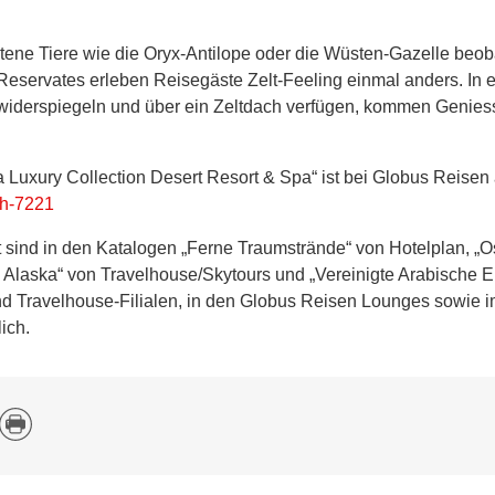
ltene Tiere wie die Oryx-Antilope oder die Wüsten-Gazelle beo
servates erleben Reisegäste Zelt-Feeling einmal anders. In 
ur widerspiegeln und über ein Zeltdach verfügen, kommen Genie
 a Luxury Collection Desert Resort & Spa“ ist bei Globus Reis
/h-7221
t sind in den Katalogen „Ferne Traumstrände“ von Hotelplan, „O
 Alaska“ von Travelhouse/Skytours und „Vereinigte Arabische 
nd Travelhouse-Filialen, in den Globus Reisen Lounges sowie im
lich.