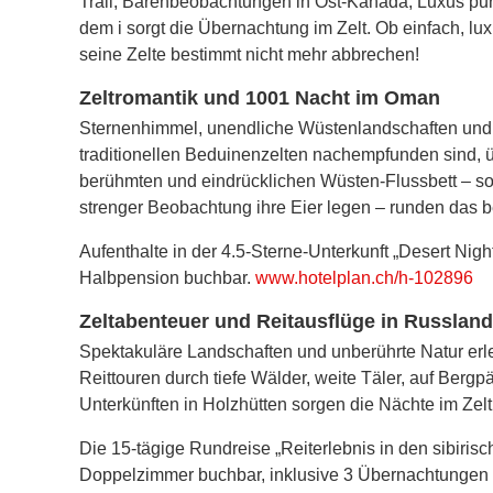
Trail, Bärenbeobachtungen in Ost-Kanada, Luxus pu
dem i sorgt die Übernachtung im Zelt. Ob einfach, lu
seine Zelte bestimmt nicht mehr abbrechen!
Zeltromantik und 1001 Nacht im Oman
Sternenhimmel, unendliche Wüstenlandschaften und 
traditionellen Beduinenzelten nachempfunden sind, 
berühmten und eindrücklichen Wüsten-Flussbett – s
strenger Beobachtung ihre Eier legen – runden das 
Aufenthalte in der 4.5-Sterne-Unterkunft „Desert N
Halbpension buchbar.
www.hotelplan.ch/h-102896
Zeltabenteuer und Reitausflüge in Russland
Spektakuläre Landschaften und unberührte Natur erl
Reittouren durch tiefe Wälder, weite Täler, auf Ber
Unterkünften in Holzhütten sorgen die Nächte im Zelt
Die 15-tägige Rundreise „Reiterlebnis in den sibiri
Doppelzimmer buchbar, inklusive 3 Übernachtungen in