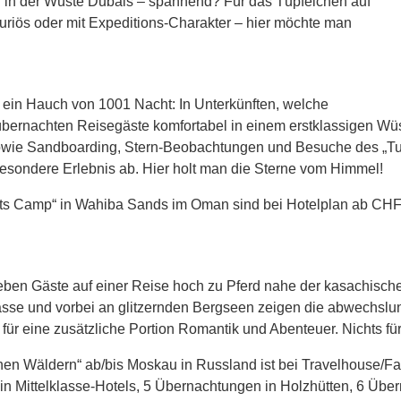
r in der Wüste Dubais – spannend? Für das Tüpfelchen auf
xuriös oder mit Expeditions-Charakter – hier möchte man
ein Hauch von 1001 Nacht: In Unterkünften, welche
übernachten Reisegäste komfortabel in einem erstklassigen W
owie Sandboarding, Stern-Beobachtungen und Besuche des „Tur
besondere Erlebnis ab. Hier holt man die Sterne vom Himmel!
ights Camp“ in Wahiba Sands im Oman sind bei Hotelplan ab CHF
eben Gäste auf einer Reise hoch zu Pferd nahe der kasachisc
gpässe und vorbei an glitzernden Bergseen zeigen die abwechsl
 für eine zusätzliche Portion Romantik und Abenteuer. Nichts f
schen Wäldern“ ab/bis Moskau in Russland ist bei Travelhouse/F
 Mittelklasse-Hotels, 5 Übernachtungen in Holzhütten, 6 Über