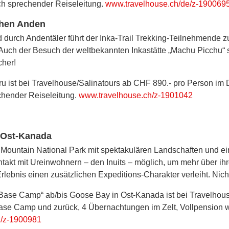
ch sprechender Reiseleitung.
www.travelhouse.ch/de/z-190069
chen Anden
durch Andentäler führt der Inka-Trail Trekking-Teilnehmende 
Auch der Besuch der weltbekannten Inkastätte „Machu Picchu“
cher!
eru ist bei Travelhouse/Salinatours ab CHF 890.- pro Person im 
chender Reiseleitung.
www.travelhouse.ch/z-1901042
 Ost-Kanada
te Mountain National Park mit spektakulären Landschaften und e
kt mit Ureinwohnern – den Inuits – möglich, um mehr über ihr
ebnis einen zusätzlichen Expeditions-Charakter verleiht. Nicht
Base Camp“ ab/bis Goose Bay in Ost-Kanada ist bei Travelhous
Base Camp und zurück, 4 Übernachtungen im Zelt, Vollpension
h/z-1900981