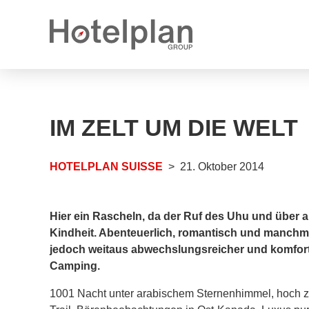
Medienmitteilungen
Karrieremöglichkeiten
IM ZELT UM DIE WELT
Jahresberichte
Offene Stellen
Logos
Offene Lehrstellen
HOTELPLAN SUISSE
21. Oktober 2014
Hier ein Rascheln, da der Ruf des Uhu und über a
Kindheit. Abenteuerlich, romantisch und manchm
jedoch weitaus abwechslungsreicher und komforta
Camping.
1001 Nacht unter arabischem Sternenhimmel, hoch zu