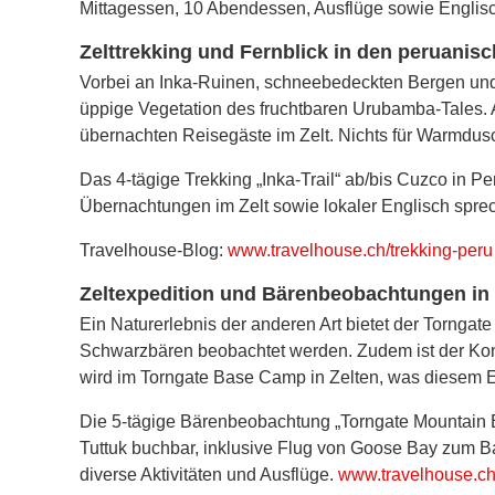
Mittagessen, 10 Abendessen, Ausflüge sowie Englis
Zelttrekking und Fernblick in den peruanis
Vorbei an Inka-Ruinen, schneebedeckten Bergen und 
üppige Vegetation des fruchtbaren Urubamba-Tales. 
übernachten Reisegäste im Zelt. Nichts für Warmdus
Das 4-tägige Trekking „Inka-Trail“ ab/bis Cuzco in P
Übernachtungen im Zelt sowie lokaler Englisch spre
Travelhouse-Blog:
www.travelhouse.ch/trekking-peru
Zeltexpedition und Bärenbeobachtungen in
Ein Naturerlebnis der anderen Art bietet der Tornga
Schwarzbären beobachtet werden. Zudem ist der Konta
wird im Torngate Base Camp in Zelten, was diesem Erl
Die 5-tägige Bärenbeobachtung „Torngate Mountain 
Tuttuk buchbar, inklusive Flug von Goose Bay zum 
diverse Aktivitäten und Ausflüge.
www.travelhouse.c