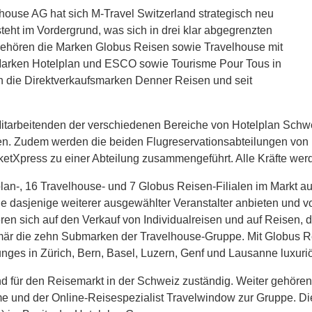
house AG hat sich M-Travel Switzerland strategisch neu
teht im Vordergrund, was sich in drei klar abgegrenzten
gehören die Marken Globus Reisen sowie Travelhouse mit
 Marken Hotelplan und ESCO sowie Tourisme Pour Tous in
len die Direktverkaufsmarken Denner Reisen und seit
itarbeitenden der verschiedenen Bereiche von Hotelplan Schw
ten. Zudem werden die beiden Flugreservationsabteilungen von
etXpress zu einer Abteilung zusammengeführt. Alle Kräfte werd
lan-, 16 Travelhouse- und 7 Globus Reisen-Filialen im Markt au
dasjenige weiterer ausgewählter Veranstalter anbieten und v
ieren sich auf den Verkauf von Individualreisen und auf Reisen
mär die zehn Submarken der Travelhouse-Gruppe. Mit Globus Re
nges in Zürich, Bern, Basel, Luzern, Genf und Lausanne luxuri
und für den Reisemarkt in der Schweiz zuständig. Weiter gehöre
ome und der Online-Reisespezialist Travelwindow zur Gruppe. D