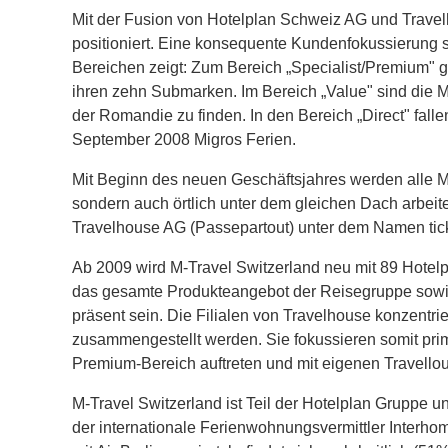
Mit der Fusion von Hotelplan Schweiz AG und Travel
positioniert. Eine konsequente Kundenfokussierung s
Bereichen zeigt: Zum Bereich „Specialist/Premium" 
ihren zehn Submarken. Im Bereich „Value" sind die
der Romandie zu finden. In den Bereich „Direct" fal
September 2008 Migros Ferien.
Mit Beginn des neuen Geschäftsjahres werden alle M
sondern auch örtlich unter dem gleichen Dach arbei
Travelhouse AG (Passepartout) unter dem Namen tick
Ab 2009 wird M-Travel Switzerland neu mit 89 Hotelp
das gesamte Produkteangebot der Reisegruppe sowie 
präsent sein. Die Filialen von Travelhouse konzentr
zusammengestellt werden. Sie fokussieren somit pri
Premium-Bereich auftreten und mit eigenen Travellou
M-Travel Switzerland ist Teil der Hotelplan Gruppe 
der internationale Ferienwohnungsvermittler Interh