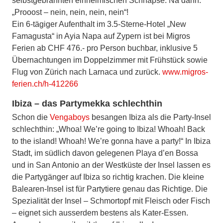
selbstgebrannten einheimischen Schnäpse. Na dann:
„Prooost – nein, nein, nein, nein“!
Ein 6-tägiger Aufenthalt im 3.5-Sterne-Hotel „New
Famagusta“ in Ayia Napa auf Zypern ist bei Migros
Ferien ab CHF 476.- pro Person buchbar, inklusive 5
Übernachtungen im Doppelzimmer mit Frühstück sowie
Flug von Zürich nach Larnaca und zurück.
www.migros-
ferien.ch/h-412266
Ibiza – das Partymekka schlechthin
Schon die
Vengaboys
besangen Ibiza als die Party-Insel
schlechthin: „Whoa! We’re going to Ibiza! Whoah! Back
to the island! Whoah! We’re gonna have a party!“ In Ibiza
Stadt, im südlich davon gelegenen Playa d’en Bossa
und in San Antonio an der Westküste der Insel lassen es
die Partygänger auf Ibiza so richtig krachen. Die kleine
Balearen-Insel ist für Partytiere genau das Richtige. Die
Spezialität der Insel – Schmortopf mit Fleisch oder Fisch
– eignet sich ausserdem bestens als Kater-Essen.