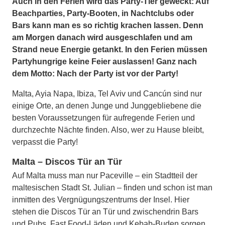
Auch in den Ferien wird das Party-Tier geweckt: Auf
Beachparties, Party-Booten, in Nachtclubs oder
Bars kann man es so richtig krachen lassen. Denn
am Morgen danach wird ausgeschlafen und am
Strand neue Energie getankt. In den Ferien müssen
Partyhungrige keine Feier auslassen! Ganz nach
dem Motto: Nach der Party ist vor der Party!
Malta, Ayia Napa, Ibiza, Tel Aviv und Cancún sind nur
einige Orte, an denen Junge und Junggebliebene die
besten Voraussetzungen für aufregende Ferien und
durchzechte Nächte finden. Also, wer zu Hause bleibt,
verpasst die Party!
Malta – Discos Tür an Tür
Auf Malta muss man nur Paceville – ein Stadtteil der
maltesischen Stadt St. Julian – finden und schon ist man
inmitten des Vergnügungszentrums der Insel. Hier
stehen die Discos Tür an Tür und zwischendrin Bars
und Pubs. Fast Food-Läden und Kebab-Buden sorgen