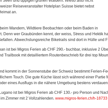
en Seen und üppigen grünen Wäldern. Wieso also nicht
eizer Reiseveranstalter Hotelplan Suisse bietet nebst
Heimat an.
 beim Wandern, Wildtiere Beobachten oder beim Baden in
ert. Denn wer Graubünden kennt, der weiss, Stress und Hektik 
fallen. Abwechslungsreiche Biketrails sind dort in Hülle und Fü
arpan ist bei Migros Ferien ab CHF 290.- buchbar, inklusive 2 
d Trailbook mit detailliertem Routenbeschrieb für drei top Mou
end kommt in der Sonnenstube der Schweiz bestimmt Ferien-Feel
dlichem Touch. Die gute Küche lässt sich während einer Partie 
oder eines Ausflugs in die nähere Umgebung bestens verdauen
n Lugano ist bei Migros Ferien ab CHF 130.- pro Person und Nac
s im Zimmer mit 2 Vollzahlenden.
www.migros-ferien.ch/h-18733