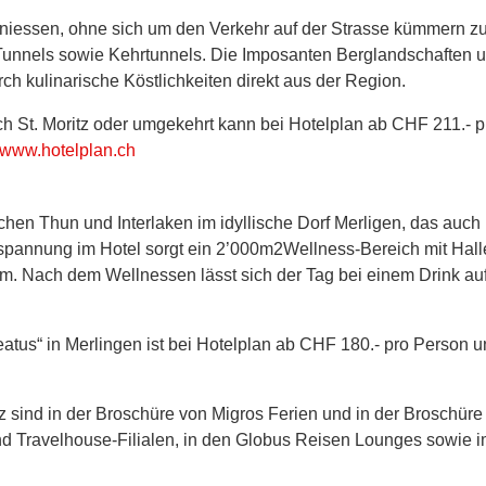
eniessen, ohne sich um den Verkehr auf der Strasse kümmern z
 Tunnels sowie Kehrtunnels. Die Imposanten Berglandschaften 
h kulinarische Köstlichkeiten direkt aus der Region.
h St. Moritz oder umgekehrt kann bei Hotelplan ab CHF 211.- pr
www.hotelplan.ch
hen Thun und Interlaken im idyllische Dorf Merligen, das auch 
ntspannung im Hotel sorgt ein 2’000m2Wellness-Bereich mit Hal
 Nach dem Wellnessen lässt sich der Tag bei einem Drink auf 
eatus“ in Merlingen ist bei Hotelplan ab CHF 180.- pro Person
 sind in der Broschüre von Migros Ferien und in der Broschüre 
nd Travelhouse-Filialen, in den Globus Reisen Lounges sowie im