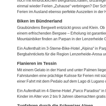
noch mit eindrücklichen Berglandschaften, unzählig
einmal wieder Ferien „Zuhause“ verbringen? Der Schw
Ferien im Ausland ebenso perfekte Auszeiten in der 
Biken im Bündnerland
Graubündens Bergwelt entzückt gross und Klein. Ob
einem erfrischenden Bergsee – Erholung ist garanti
Mountainbiker finden an Parpan in der Lenzerheide Ge
Ein Aufenthalt im 3-Sterne-Bike-Hotel „Alpina“ in P
Bergbahntickets für die Region Lenzerheide-Arosa un
Flanieren im Tessin
Mit einem Gelato in der Hand und unter Palmen lieg
Fahrstunden eine prächtige Kulisse für Ferien mit sü
einer Fahrt mit dem Pedalo auf dem Lago di Lugano 
Ein Aufenthalt im 4-Sterne-Hotel „Parco Paradiso“ i
Kinder im Alter von 2 bis 9 Jahren übernachten grati
Zugfahren durch die Schweizer Alpen