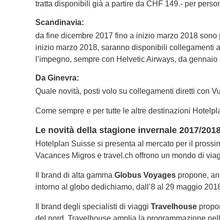
tratta disponibili già a partire da CHF 149.- per perso
Scandinavia:
da fine dicembre 2017 fino a inizio marzo 2018 sono pr
inizio marzo 2018, saranno disponibili collegamenti a
l’impegno, sempre con Helvetic Airways, da gennaio
Da Ginevra:
Quale novità, posti volo su collegamenti diretti con 
Come sempre e per tutte le altre destinazioni Hotelp
Le novità della stagione invernale 2017/201
Hotelplan Suisse si presenta al mercato per il prossi
Vacances Migros e travel.ch offrono un mondo di viaggi i
Il brand di alta gamma
Globus Voyages
propone, anc
intorno al globo dedichiamo, dall’8 al 29 maggio 2018,
Il brand degli specialisti di viaggi
Travelhouse
propon
del nord, Travelhouse amplia la programmazione nel