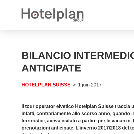
Nouveau propriétaire
Communiqués de presse
Ce que nous vous offrons
BILANCIO INTERMEDI
Rapports annuels
Perspectives de carrière
ANTICIPATE
Postes vacants
HOTELPLAN SUISSE
1 juin 2017
Apprentissages vacants
Il tour operator elvetico Hotelplan Suisse traccia 
infatti, contrariamente allo scorso anno, quando il 
terroristici, aveva esitato a partire per le vacanze
prenotazioni anticipate. L’inverno 2017/2018 del t