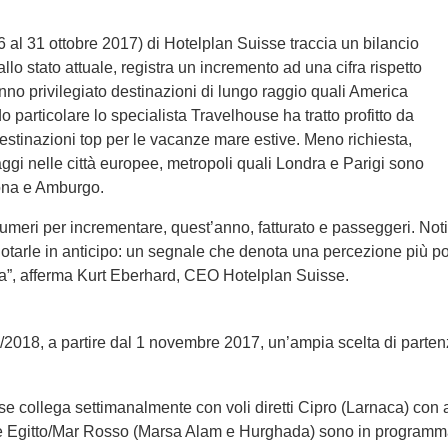
l 31 ottobre 2017) di Hotelplan Suisse traccia un bilancio
lo stato attuale, registra un incremento ad una cifra rispetto
anno privilegiato destinazioni di lungo raggio quali America
o particolare lo specialista Travelhouse ha tratto profitto da
stinazioni top per le vacanze mare estive. Meno richiesta,
aggi nelle città europee, metropoli quali Londra e Parigi sono
bona e Amburgo.
meri per incrementare, quest’anno, fatturato e passeggeri. Noti
arle in anticipo: un segnale che denota una percezione più posi
ca”, afferma Kurt Eberhard, CEO Hotelplan Suisse.
/2018, a partire dal 1 novembre 2017, un’ampia scelta di partenz
ollega settimanalmente con voli diretti Cipro (Larnaca) con aer
e Egitto/Mar Rosso (Marsa Alam e Hurghada) sono in programma v