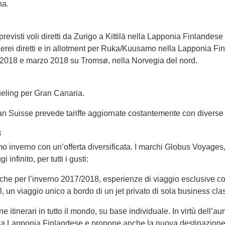
na.
evisti voli diretti da Zurigo a Kittilä nella Lapponia Finlandes
erei diretti e in allotment per Ruka/Kuusamo nella Lapponia Fin
 2018 e marzo 2018 su Tromsø, nella Norvegia del nord.
Vueling per Gran Canaria.
lan Suisse prevede tariffe aggiornate costantemente con divers
8
mo inverno con un’offerta diversificata. I marchi Globus Voyage
nfinito, per tutti i gusti:
he per l’inverno 2017/2018, esperienze di viaggio esclusive con 
 un viaggio unico a bordo di un jet privato di sola business clas
e itinerari in tutto il mondo, su base individuale. In virtù dell’
la Lapponia Finlandese e propone anche la nuova destinazione 