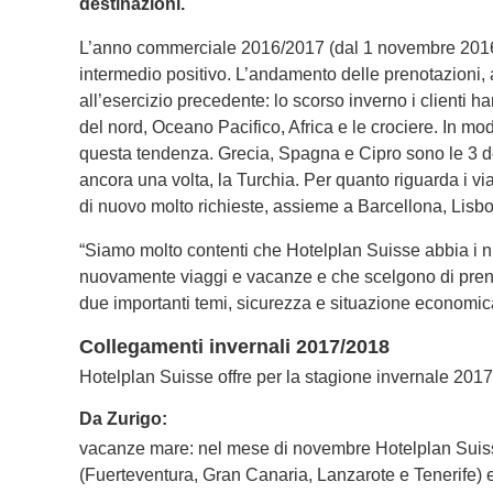
destinazioni.
L’anno commerciale 2016/2017 (dal 1 novembre 2016 a
intermedio positivo. L’andamento delle prenotazioni, al
all’esercizio precedente: lo scorso inverno i clienti h
del nord, Oceano Pacifico, Africa e le crociere. In mod
questa tendenza. Grecia, Spagna e Cipro sono le 3 de
ancora una volta, la Turchia. Per quanto riguarda i vi
di nuovo molto richieste, assieme a Barcellona, Lis
“Siamo molto contenti che Hotelplan Suisse abbia i nu
nuovamente viaggi e vacanze e che scelgono di prenot
due importanti temi, sicurezza e situazione economi
Collegamenti invernali 2017/2018
Hotelplan Suisse offre per la stagione invernale 2017
Da Zurigo:
vacanze mare: nel mese di novembre Hotelplan Suisse c
(Fuerteventura, Gran Canaria, Lanzarote e Tenerife) 