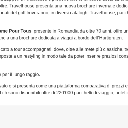
noltre, Travelhouse presenta una nuova brochure invernale dedica
ionati del golf troveranno, in diversi cataloghi Travelhouse, pacc
sme Pour Tous
, presente in Romandia da oltre 70 anni, offre u
ancia una brochure dedicata a viaggi a bordo dell’Hurtigruten.
to a tour accompagnati, dove, oltre alle mete più classiche, tro
oste a un restyling in modo tale da poter inserire preziosi consig
per il lungo raggio.
vato e si presenta come una piattaforma comparativa di prezzi 
.ch sono disponibili oltre di 220’000 pacchetti di viaggio, hotel e