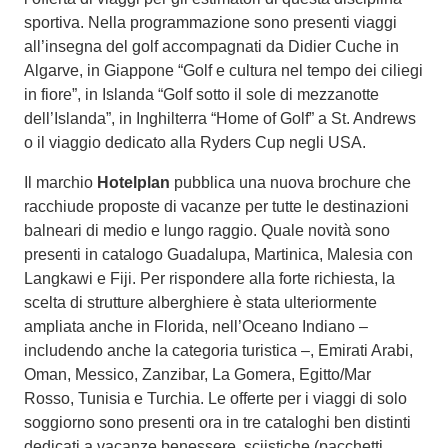
sportiva. Nella programmazione sono presenti viaggi
all’insegna del golf accompagnati da Didier Cuche in
Algarve, in Giappone “Golf e cultura nel tempo dei ciliegi
in fiore”, in Islanda “Golf sotto il sole di mezzanotte
dell’Islanda”, in Inghilterra “Home of Golf” a St. Andrews
o il viaggio dedicato alla Ryders Cup negli USA.
Il marchio
Hotelplan
pubblica una nuova brochure che
racchiude proposte di vacanze per tutte le destinazioni
balneari di medio e lungo raggio. Quale novità sono
presenti in catalogo Guadalupa, Martinica, Malesia con
Langkawi e Fiji. Per rispondere alla forte richiesta, la
scelta di strutture alberghiere è stata ulteriormente
ampliata anche in Florida, nell’Oceano Indiano –
includendo anche la categoria turistica –, Emirati Arabi,
Oman, Messico, Zanzibar, La Gomera, Egitto/Mar
Rosso, Tunisia e Turchia. Le offerte per i viaggi di solo
soggiorno sono presenti ora in tre cataloghi ben distinti
dedicati a vacanze benessere, sciistiche (pacchetti