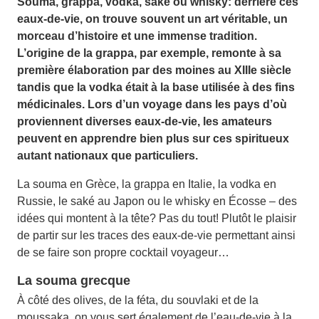
Souma, grappa, vodka, saké ou whisky: derrière ces
eaux-de-vie, on trouve souvent un art véritable, un
morceau d’histoire et une immense tradition.
L’origine de la grappa, par exemple, remonte à sa
première élaboration par des moines au XIIIe siècle
tandis que la vodka était à la base utilisée à des fins
médicinales. Lors d’un voyage dans les pays d’où
proviennent diverses eaux-de-vie, les amateurs
peuvent en apprendre bien plus sur ces spiritueux
autant nationaux que particuliers.
La souma en Grèce, la grappa en Italie, la vodka en
Russie, le saké au Japon ou le whisky en Écosse – des
idées qui montent à la tête? Pas du tout! Plutôt le plaisir
de partir sur les traces des eaux-de-vie permettant ainsi
de se faire son propre cocktail voyageur…
La souma grecque
À côté des olives, de la féta, du souvlaki et de la
moussaka, on vous sert également de l’eau-de-vie à la