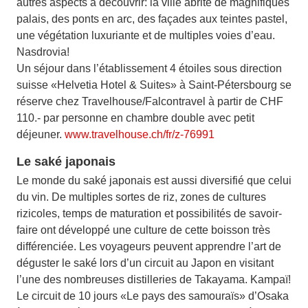
autres aspects à découvrir: la ville abrite de magnifiques
palais, des ponts en arc, des façades aux teintes pastel,
une végétation luxuriante et de multiples voies d’eau.
Nasdrovia!
Un séjour dans l’établissement 4 étoiles sous direction
suisse «Helvetia Hotel & Suites» à Saint-Pétersbourg se
réserve chez Travelhouse/Falcontravel à partir de CHF
110.- par personne en chambre double avec petit
déjeuner.
www.travelhouse.ch/fr/z-76991
Le saké japonais
Le monde du saké japonais est aussi diversifié que celui
du vin. De multiples sortes de riz, zones de cultures
rizicoles, temps de maturation et possibilités de savoir-
faire ont développé une culture de cette boisson très
différenciée. Les voyageurs peuvent apprendre l’art de
déguster le saké lors d’un circuit au Japon en visitant
l’une des nombreuses distilleries de Takayama. Kampaï!
Le circuit de 10 jours «Le pays des samouraïs» d’Osaka