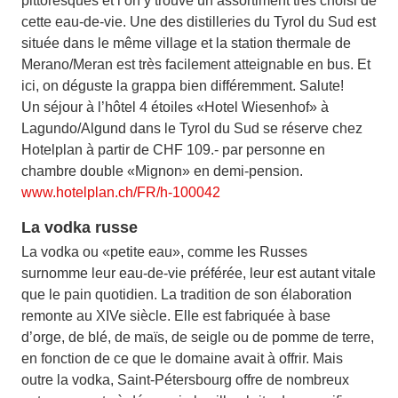
pittoresques et l’on y trouve un assortiment très choisi de
cette eau-de-vie. Une des distilleries du Tyrol du Sud est
située dans le même village et la station thermale de
Merano/Meran est très facilement atteignable en bus. Et
ici, on déguste la grappa bien différemment. Salute!
Un séjour à l’hôtel 4 étoiles «Hotel Wiesenhof» à
Lagundo/Algund dans le Tyrol du Sud se réserve chez
Hotelplan à partir de CHF 109.- par personne en
chambre double «Mignon» en demi-pension.
www.hotelplan.ch/FR/h-100042
La vodka russe
La vodka ou «petite eau», comme les Russes
surnomme leur eau-de-vie préférée, leur est autant vitale
que le pain quotidien. La tradition de son élaboration
remonte au XIVe siècle. Elle est fabriquée à base
d’orge, de blé, de maïs, de seigle ou de pomme de terre,
en fonction de ce que le domaine avait à offrir. Mais
outre la vodka, Saint-Pétersbourg offre de nombreux