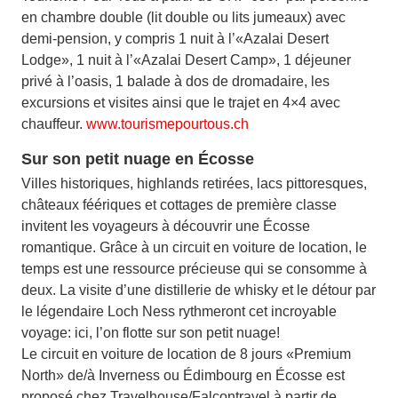
en chambre double (lit double ou lits jumeaux) avec
demi-pension, y compris 1 nuit à l’«Azalai Desert
Lodge», 1 nuit à l’«Azalai Desert Camp», 1 déjeuner
privé à l’oasis, 1 balade à dos de dromadaire, les
excursions et visites ainsi que le trajet en 4×4 avec
chauffeur.
www.tourismepourtous.ch
Sur son petit nuage en Écosse
Villes historiques, highlands retirées, lacs pittoresques,
châteaux féériques et cottages de première classe
invitent les voyageurs à découvrir une Écosse
romantique. Grâce à un circuit en voiture de location, le
temps est une ressource précieuse qui se consomme à
deux. La visite d’une distillerie de whisky et le détour par
le légendaire Loch Ness rythmeront cet incroyable
voyage: ici, l’on flotte sur son petit nuage!
Le circuit en voiture de location de 8 jours «Premium
North» de/à Inverness ou Édimbourg en Écosse est
proposé chez Travelhouse/Falcontravel à partir de