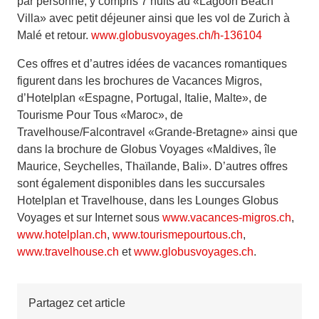
par personne, y compris 7 nuits au «Lagoon Beach
Villa» avec petit déjeuner ainsi que les vol de Zurich à
Malé et retour.
www.globusvoyages.ch/h-136104
Ces offres et d’autres idées de vacances romantiques
figurent dans les brochures de Vacances Migros,
d’Hotelplan «Espagne, Portugal, Italie, Malte», de
Tourisme Pour Tous «Maroc», de
Travelhouse/Falcontravel «Grande-Bretagne» ainsi que
dans la brochure de Globus Voyages «Maldives, île
Maurice, Seychelles, Thaïlande, Bali». D’autres offres
sont également disponibles dans les succursales
Hotelplan et Travelhouse, dans les Lounges Globus
Voyages et sur Internet sous
www.vacances-migros.ch
,
www.hotelplan.ch
,
www.tourismepourtous.ch
,
www.travelhouse.ch
et
www.globusvoyages.ch
.
Partagez cet article