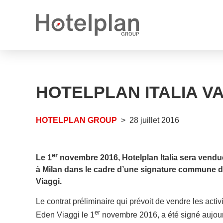
Nouveau propriétaire
Communiqués de presse
Ce que nous vous offrons
HOTELPLAN ITALIA V
Rapports annuels
Perspectives de carrière
Postes vacants
HOTELPLAN GROUP
28 juillet 2016
Apprentissages vacants
er
Le 1
novembre 2016, Hotelplan Italia sera vendue
à Milan dans le cadre d’une signature commune d’u
Viaggi.
Le contrat préliminaire qui prévoit de vendre les activ
er
Eden Viaggi le 1
novembre 2016, a été signé aujourd’