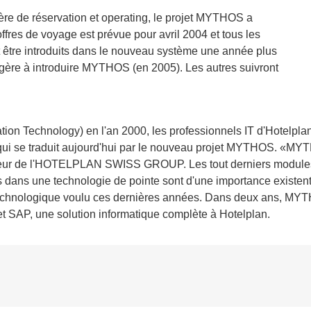
re de réservation et operating, le projet MYTHOS a
fres de voyage est prévue pour avril 2004 et tous les
re introduits dans le nouveau système une année plus
angère à introduire MYTHOS (en 2005). Les autres suivront
ion Technology) en l'an 2000, les professionnels IT d'Hotelplan 
e qui se traduit aujourd'hui par le nouveau projet MYTHOS. «M
teur de l'HOTELPLAN SWISS GROUP. Les tout derniers modules S
s dans une technologie de pointe sont d'une importance existen
t technologique voulu ces dernières années. Dans deux ans, 
t SAP, une solution informatique complète à Hotelplan.