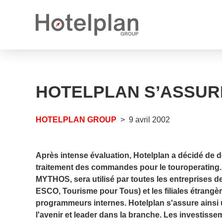
Nouveau propriétaire
Communiqués de presse
Ce que nous vous offrons
HOTELPLAN S’ASSUR
Rapports annuels
Perspectives de carrière
Postes vacants
HOTELPLAN GROUP
9 avril 2002
Apprentissages vacants
Après intense évaluation, Hotelplan a décidé de 
traitement des commandes pour le touroperating.
MYTHOS, sera utilisé par toutes les entreprises
ESCO, Tourisme pour Tous) et les filiales étran
programmeurs internes. Hotelplan s'assure ainsi 
l'avenir et leader dans la branche. Les investisse