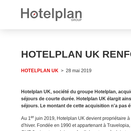
Nouveau propriétaire
Communiqués de presse
Ce que nous vous offrons
HOTELPLAN UK RENFO
Rapports annuels
Perspectives de carrière
Postes vacants
HOTELPLAN UK
28 mai 2019
Apprentissages vacants
Hotelplan UK, société du groupe Hotelplan, acquier
séjours de courte durée. Hotelplan UK élargit ain
séjours. Le montant de cette acquisition n'a pas é
er
Au 1
juin 2019, Hotelplan UK devient propriétaire à 
d'hiver. Fondée en 1990 et appartenant à Travelopia, l