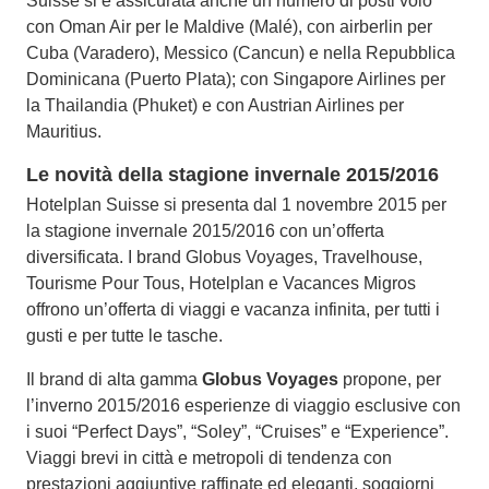
Suisse si è assicurata anche un numero di posti volo
con Oman Air per le Maldive (Malé), con airberlin per
Cuba (Varadero), Messico (Cancun) e nella Repubblica
Dominicana (Puerto Plata); con Singapore Airlines per
la Thailandia (Phuket) e con Austrian Airlines per
Mauritius.
Le novità della stagione invernale 2015/2016
Hotelplan Suisse si presenta dal 1 novembre 2015 per
la stagione invernale 2015/2016 con un’offerta
diversificata. I brand Globus Voyages, Travelhouse,
Tourisme Pour Tous, Hotelplan e Vacances Migros
offrono un’offerta di viaggi e vacanza infinita, per tutti i
gusti e per tutte le tasche.
Il brand di alta gamma
Globus Voyages
propone, per
l’inverno 2015/2016 esperienze di viaggio esclusive con
i suoi “Perfect Days”, “Soley”, “Cruises” e “Experience”.
Viaggi brevi in città e metropoli di tendenza con
prestazioni aggiuntive raffinate ed eleganti, soggiorni