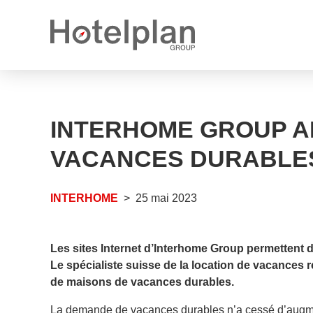
Nouveau propriétaire
Communiqués de presse
Ce que nous vous offrons
INTERHOME GROUP AF
Rapports annuels
Perspectives de carrière
VACANCES DURABLE
Postes vacants
INTERHOME
25 mai 2023
Apprentissages vacants
Les sites Internet d’Interhome Group permettent
Le spécialiste suisse de la location de vacances
de maisons de vacances durables.
La demande de vacances durables n’a cessé d’augm