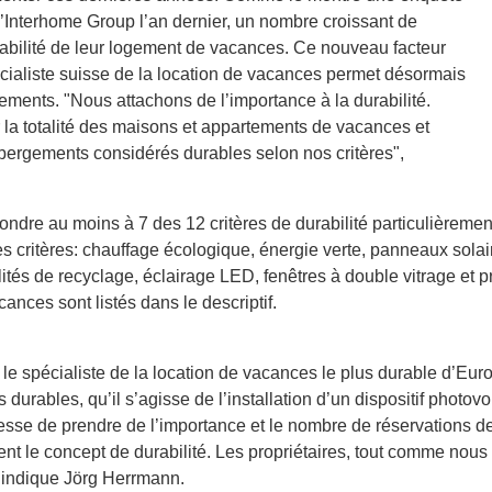
d’Interhome Group l’an dernier, un nombre croissant de
urabilité de leur logement de vacances. Ce nouveau facteur
écialiste suisse de la location de vacances permet désormais
ogements. "Nous attachons de l’importance à la durabilité.
er la totalité des maisons et appartements de vacances et
ébergements considérés durables selon nos critères",
dre au moins à 7 des 12 critères de durabilité particulièreme
ces critères: chauffage écologique, énergie verte, panneaux sola
ités de recyclage, éclairage LED, fenêtres à double vitrage et p
ances sont listés dans le descriptif.
le spécialiste de la location de vacances le plus durable d’Europ
s durables, qu’il s’agisse de l’installation d’un dispositif photo
esse de prendre de l’importance et le nombre de réservations d
 le concept de durabilité. Les propriétaires, tout comme nous e
", indique Jörg Herrmann.