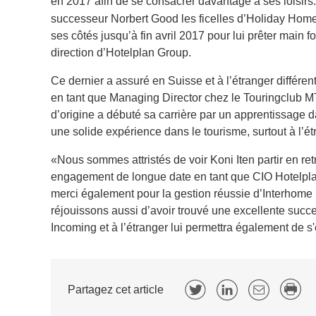
en 2017 afin de se consacrer davantage à ses loisirs
successeur Norbert Good les ficelles d’Holiday Home 
ses côtés jusqu’à fin avril 2017 pour lui prêter main 
direction d’Hotelplan Group.
Ce dernier a assuré en Suisse et à l’étranger différ
en tant que Managing Director chez le Touringclub
d’origine a débuté sa carrière par un apprentissage d
une solide expérience dans le tourisme, surtout à l’ét
«Nous sommes attristés de voir Koni Iten partir en re
engagement de longue date en tant que CIO Hotelplan 
merci également pour la gestion réussie d’Interhome
réjouissons aussi d’avoir trouvé une excellente su
Incoming et à l’étranger lui permettra également de s'
Partagez cet article