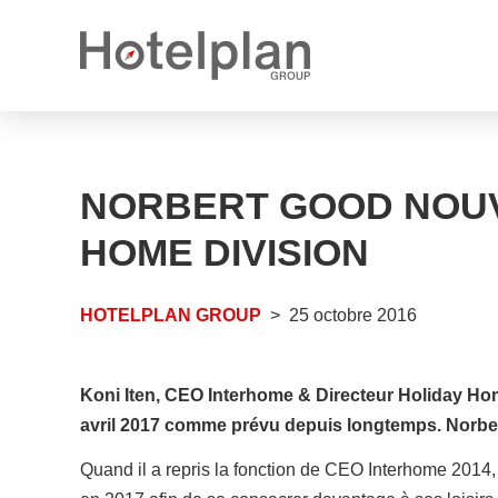
Nouveau propriétaire
Communiqués de presse
Ce que nous vous offrons
NORBERT GOOD NOUV
Rapports annuels
Perspectives de carrière
HOME DIVISION
Postes vacants
HOTELPLAN GROUP
25 octobre 2016
Apprentissages vacants
Koni Iten, CEO Interhome & Directeur Holiday Home
avril 2017 comme prévu depuis longtemps. Norbe
Quand il a repris la fonction de CEO Interhome 2014, Ko