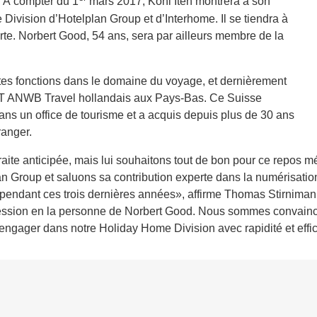
. À compter du 1
mars 2017, Koni Iten montrera à son
Division d’Hotelplan Group et d’Interhome. Il se tiendra à
forte. Norbert Good, 54 ans, sera par ailleurs membre de la
entes fonctions dans le domaine du voyage, et dernièrement
 MT ANWB Travel hollandais aux Pays-Bas. Ce Suisse
ans un office de tourisme et a acquis depuis plus de 30 ans
ranger.
traite anticipée, mais lui souhaitons tout de bon pour ce repos m
Group et saluons sa contribution experte dans la numérisation 
 pendant ces trois dernières années», affirme Thomas Stirnima
ccession en la personne de Norbert Good. Nous sommes convainc
engager dans notre Holiday Home Division avec rapidité et effica