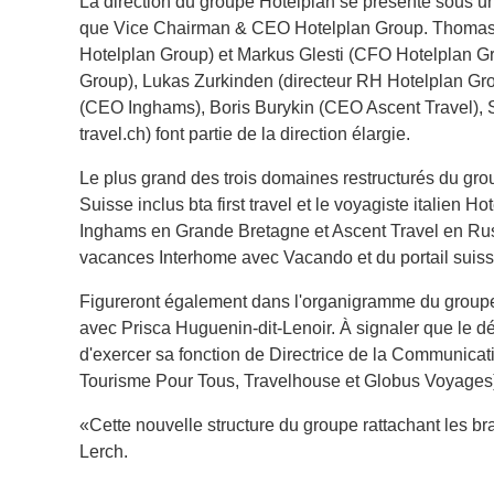
La direction du groupe Hotelplan se présente sous un
que Vice Chairman & CEO Hotelplan Group. Thomas 
Hotelplan Group) et Markus Glesti (CFO Hotelplan 
Group), Lukas Zurkinden (directeur RH Hotelplan Grou
(CEO Inghams), Boris Burykin (CEO Ascent Travel),
travel.ch) font partie de la direction élargie.
Le plus grand des trois domaines restructurés du gro
Suisse inclus bta first travel et le voyagiste italien
Inghams en Grande Bretagne et Ascent Travel en Russi
vacances Interhome avec Vacando et du portail suisse
Figureront également dans l'organigramme du group
avec Prisca Huguenin-dit-Lenoir. À signaler que le 
d'exercer sa fonction de Directrice de la Communica
Tourisme Pour Tous, Travelhouse et Globus Voyages
«Cette nouvelle structure du groupe rattachant les 
Lerch.