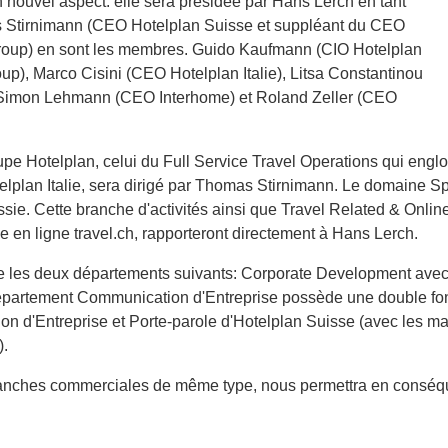
 nouvel aspect: elle sera présidée par Hans Lerch en tant
Stirnimann (CEO Hotelplan Suisse et suppléant du CEO
Group) en sont les membres. Guido Kaufmann (CIO Hotelplan
p), Marco Cisini (CEO Hotelplan Italie), Litsa Constantinou
 Simon Lehmann (CEO Interhome) et Roland Zeller (CEO
upe Hotelplan, celui du Full Service Travel Operations qui engl
 Hotelplan Italie, sera dirigé par Thomas Stirnimann. Le domaine 
e. Cette branche d'activités ainsi que Travel Related & Online
 en ligne travel.ch, rapporteront directement à Hans Lerch.
e les deux départements suivants: Corporate Development ave
département Communication d'Entreprise possède une double fon
tion d'Entreprise et Porte-parole d'Hotelplan Suisse (avec les
).
branches commerciales de même type, nous permettra en conséqu