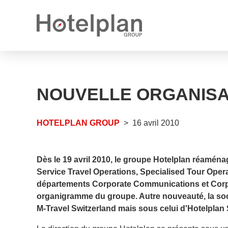
Nouveau propriétaire
Communiqués de presse
Ce que nous vous offrons
NOUVELLE ORGANISA
Rapports annuels
Perspectives de carrière
Postes vacants
HOTELPLAN GROUP
16 avril 2010
Apprentissages vacants
Dès le 19 avril 2010, le groupe Hotelplan réaména
Service Travel Operations, Specialised Tour Operat
départements Corporate Communications et Corpo
organigramme du groupe. Autre nouveauté, la soci
M-Travel Switzerland mais sous celui d'Hotelplan 