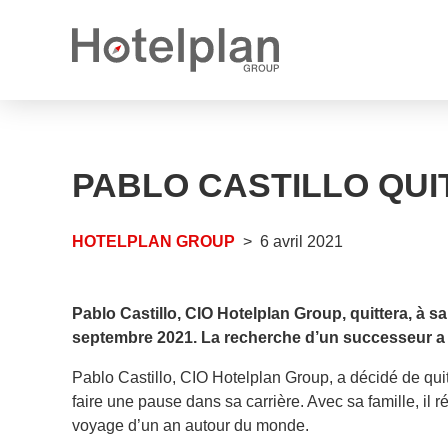
Nouveau propriétaire
Communiqués de presse
Ce que nous vous offrons
PABLO CASTILLO QU
Rapports annuels
Perspectives de carrière
Postes vacants
HOTELPLAN GROUP
6 avril 2021
Apprentissages vacants
Pablo Castillo, CIO Hotelplan Group, quittera, à s
septembre 2021. La recherche d’un successeur a 
Pablo Castillo, CIO Hotelplan Group, a décidé de quit
faire une pause dans sa carrière. Avec sa famille, il 
voyage d’un an autour du monde.